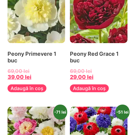
Peony Primevere 1
Peony Red Grace 1
buc
buc
69,00
lei
69,00
lei
39,00
lei
29,00
lei
Adaugă în coș
Adaugă în coș
-71 lei
-51 lei