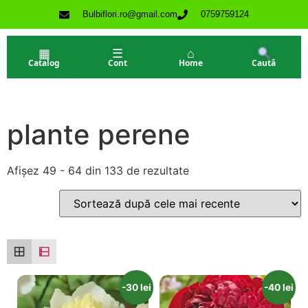
Bulbiflori.ro@gmail.com
0759759124
▦
☰
⌂
Catalog
Cont
Home
Caută
plante perene
Afișez 49 - 64 din 133 de rezultate
-30 lei
-40 lei