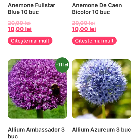
Anemone Fullstar
Anemone De Caen
Blue 10 buc
Bicolor 10 buc
20,00
lei
20,00
lei
10,00
lei
10,00
lei
Citește mai mult
Citește mai mult
-11 lei
Allium Ambassador 3
Allium Azureum 3 buc
buc