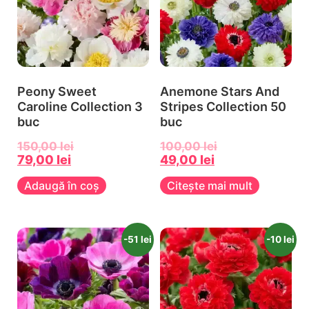
Peony Sweet
Anemone Stars And
Caroline Collection 3
Stripes Collection 50
buc
buc
150,00
lei
100,00
lei
79,00
lei
49,00
lei
Adaugă în coș
Citește mai mult
-51 lei
-10 lei