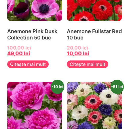
Anemone Pink Dusk
Anemone Fullstar Red
Collection 50 buc
10 buc
100,00
lei
20,00
lei
49,00
lei
10,00
lei
Citește mai mult
Citește mai mult
-10 lei
-51 lei