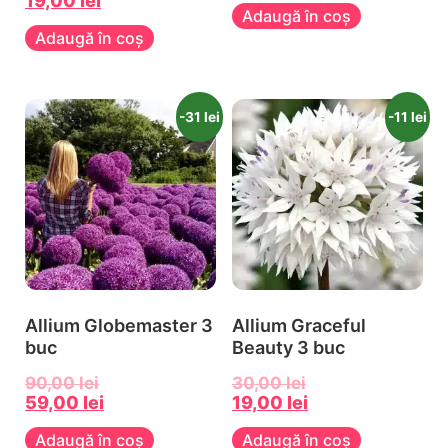
19,00
lei
Adaugă în coș
Adaugă în coș
-31 lei
-11 lei
Allium Globemaster 3
Allium Graceful
buc
Beauty 3 buc
90,00
lei
30,00
lei
59,00
lei
19,00
lei
Adaugă în coș
Adaugă în coș