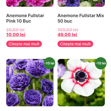
Anemone Fullstar
Anemone Fullstar Mix
Pink 10 Buc
50 buc
20,00
lei
100,00
lei
10,00
lei
49,00
lei
Citește mai mult
Citește mai mult
-10 lei
-10 lei