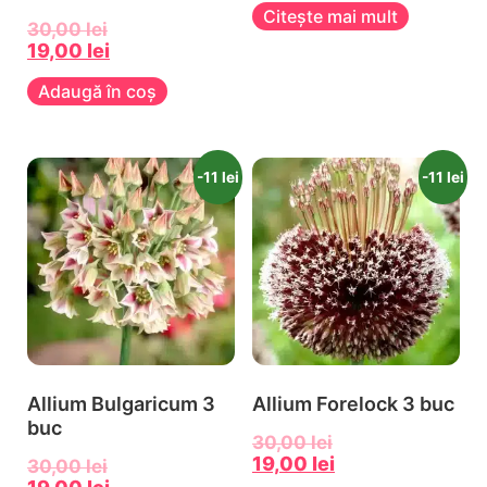
Citește mai mult
30,00
lei
19,00
lei
Adaugă în coș
-11 lei
-11 lei
Allium Bulgaricum 3
Allium Forelock 3 buc
buc
30,00
lei
19,00
lei
30,00
lei