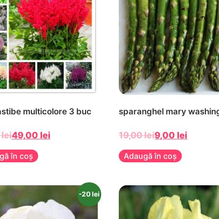
astibe multicolore 3 buc
sparanghel mary washin
0
lei
49,00
lei
19,00
lei
9,00
lei
gă în coș
Adaugă în coș
-20 lei