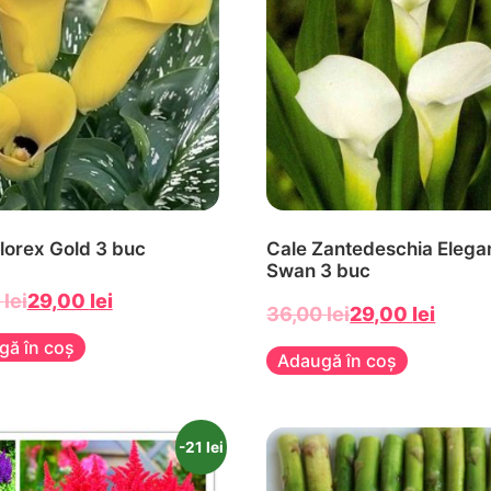
lorex Gold 3 buc
Cale Zantedeschia Elega
Swan 3 buc
0
lei
29,00
lei
36,00
lei
29,00
lei
gă în coș
Adaugă în coș
-21 lei