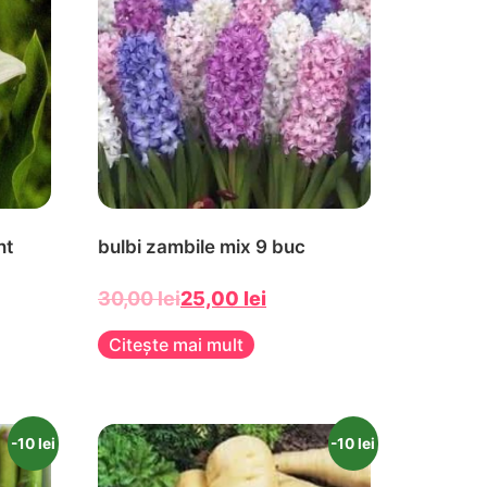
nt
bulbi zambile mix 9 buc
30,00
lei
25,00
lei
Citește mai mult
-10 lei
-10 lei