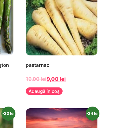
gton
pastarnac
19,00
lei
9,00
lei
Adaugă în coș
-20 lei
-24 lei