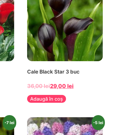
Cale Black Star 3 buc
36,00
lei
29,00
lei
Adaugă în coș
-7 lei
-5 lei