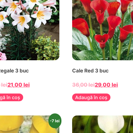
Regale 3 buc
Cale Red 3 buc
0
lei
21,00
lei
36,00
lei
29,00
lei
gă în coș
Adaugă în coș
-7 lei