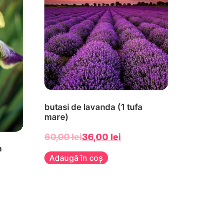
butasi de lavanda (1 tufa
mare)
60,00
lei
36,00
lei
a
Adaugă în coș