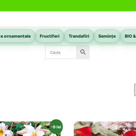
te ornamentale
Fructiferi
Trandafiri
Semințe
BIO &
-9 lei