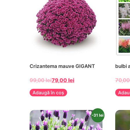
Crizantema mauve GIGANT
bulbi 
99,00
lei
79,00
lei
70,0
Adaugă în coș
Adau
-31 lei