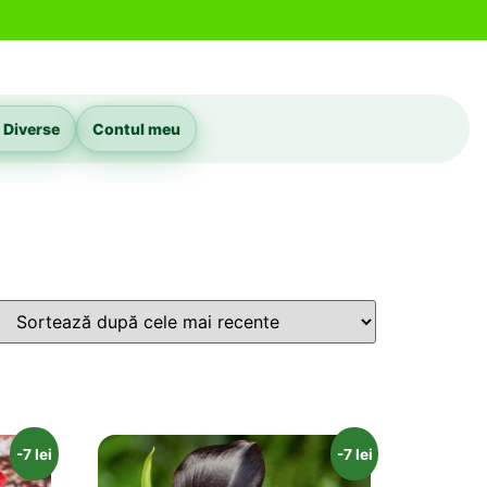
 Diverse
Contul meu
-7 lei
-7 lei