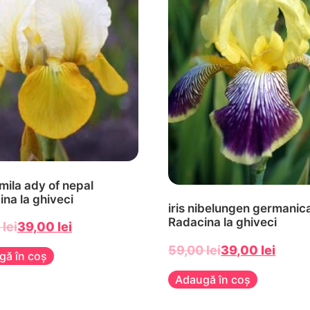
umila ady of nepal
na la ghiveci
iris nibelungen germanic
Radacina la ghiveci
0
lei
39,00
lei
59,00
lei
39,00
lei
gă în coș
Adaugă în coș