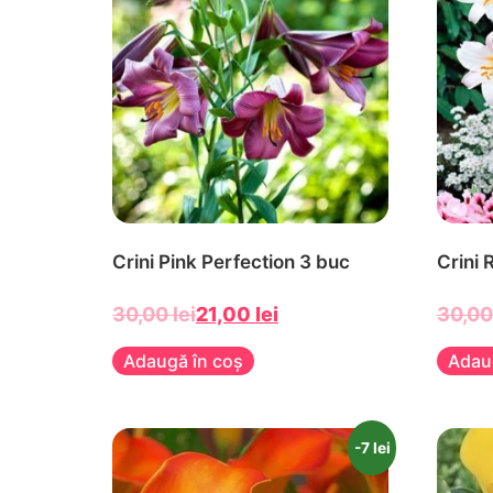
Crini Pink Perfection 3 buc
Crini 
30,00
lei
21,00
lei
30,0
Adaugă în coș
Adau
-7 lei