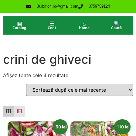
Bulbiflori.ro@gmail.com
0759759124
▦
☰
⌂
Catalog
Cont
Home
Caută
crini de ghiveci
Afișez toate cele 4 rezultate
-50 lei
-110 lei