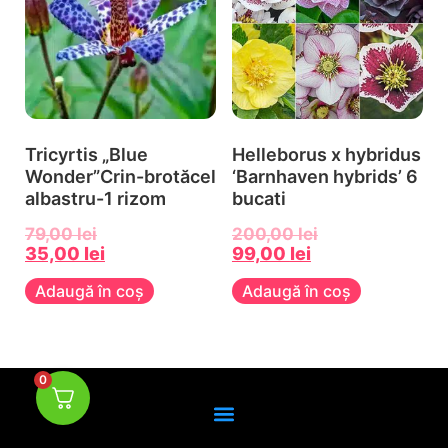
Tricyrtis „Blue
Helleborus x hybridus
Wonder”Crin-brotăcel
‘Barnhaven hybrids’ 6
albastru-1 rizom
bucati
79,00
lei
200,00
lei
35,00
lei
99,00
lei
Adaugă în coș
Adaugă în coș
0