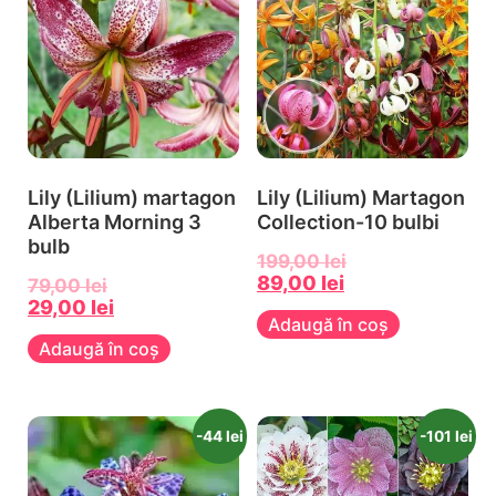
Lily (Lilium) martagon
Lily (Lilium) Martagon
Alberta Morning 3
Collection-10 bulbi
bulb
199,00
lei
89,00
lei
79,00
lei
29,00
lei
Adaugă în coș
Adaugă în coș
-44 lei
-101 lei