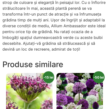
strop de culoare și eleganță în peisajul lor. Cu o înflorire
strălucitoare în mai, această plantă perenă se va
transforma într-un punct de atracție și va înfrumuseța
grădina timp de mulți ani. Ușor de îngrijit și adaptabil la
diverse condiții de mediu, Allium Ambassador este ideal
pentru orice tip de grădină. Nu ratați ocazia de a
îmbogăți spațiul dumneavoastră verde cu aceste bulbi
deosebite. Ajutați-vă grădina să strălucească și să
devină un loc de recreere, admirat de toți!
Produse similare
-15 lei
-50 lei