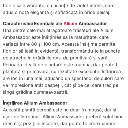
florile sale vibrante, cu nuanțe de violet intens, care
aduc o notă elegantă și sofisticată în orice peisaj.
Caracteristici Esențiale ale
Allium
Ambassador
Una dintre cele mai atrăgătoare trăsături ale Allium
Ambassador este înălțimea sa la maturitate, care
variază între 80 și 100 cm. Această înălțime permite
florilor să iasă în evidență, transformându-le în puncte
de atracție în grădinile dvs. de primăvară și vară.
Perioada ideală de plantare este toamna, dar poate fi
plantată și primăvara, cu rezultate excelente. Înflorirea
are loc în luna mai, aducând un spectacol de culori care
va impresiona atât oaspeții, cât și pe cei care trec pe
lângă grădina dumneavoastră.
Îngrijirea Allium Ambassador
Această plantă perenă este nu doar frumoasă, dar și
ușor de întreținut. Allium Ambassador preferă solul bine
drenat și pozițiile însorite, dar poate tolera și umbra