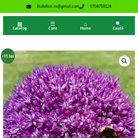
Bulbiflori.ro@gmail.com
0759759124
▦
☰
⌂
Catalog
Cont
Home
Caută
-11 lei