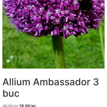
Allium Ambassador 3
buc
30,00
lei
19,00
lei