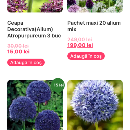
Ceapa
Pachet maxi 20 alium
Decorativa(Alium)
mix
Atropurpureum 3 buc
249,00
lei
199,00
lei
30,00
lei
15,00
lei
Adaugă în coș
Adaugă în coș
-15 lei