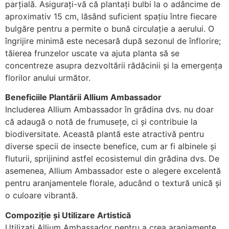
parțială. Asigurați-vă că plantați bulbi la o adâncime de
aproximativ 15 cm, lăsând suficient spațiu între fiecare
bulgăre pentru a permite o bună circulație a aerului. O
îngrijire minimă este necesară după sezonul de înflorire;
tăierea frunzelor uscate va ajuta planta să se
concentreze asupra dezvoltării rădăcinii și la emergența
florilor anului următor.
Beneficiile Plantării Allium Ambassador
Includerea Allium Ambassador în grădina dvs. nu doar
că adaugă o notă de frumusețe, ci și contribuie la
biodiversitate. Această plantă este atractivă pentru
diverse specii de insecte benefice, cum ar fi albinele și
fluturii, sprijinind astfel ecosistemul din grădina dvs. De
asemenea, Allium Ambassador este o alegere excelentă
pentru aranjamentele florale, aducând o textură unică și
o culoare vibrantă.
Compoziție și Utilizare Artistică
Utilizați Allium Ambassador pentru a crea aranjamente