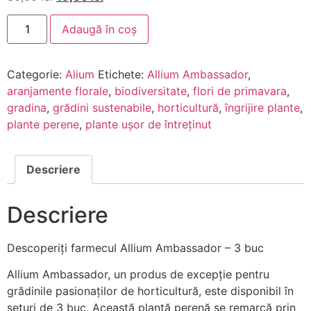
Adaugă în coș
Categorie:
Alium
Etichete:
Allium Ambassador
,
aranjamente florale
,
biodiversitate
,
flori de primavara
,
gradina
,
grădini sustenabile
,
horticultură
,
îngrijire plante
,
plante perene
,
plante ușor de întreținut
Descriere
Descriere
Descoperiți farmecul Allium Ambassador – 3 buc
Allium Ambassador, un produs de excepție pentru
grădinile pasionaților de horticultură, este disponibil în
seturi de 3 buc. Această plantă perenă se remarcă prin