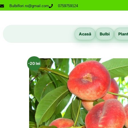
Bulbiflori.ro@gmail.com
0759759124
Acasă
Bulbi
Plan
-20 lei