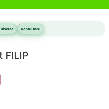
 Diverse
Contul meu
t FILIP