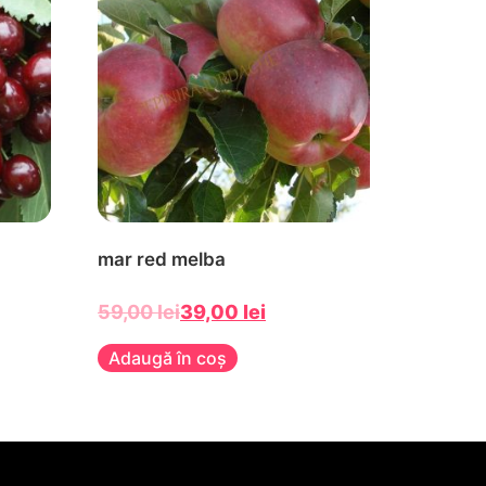
mar red melba
59,00
lei
39,00
lei
Adaugă în coș