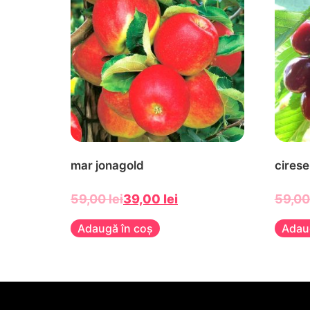
mar jonagold
cirese
59,00
lei
39,00
lei
59,0
Adaugă în coș
Adau