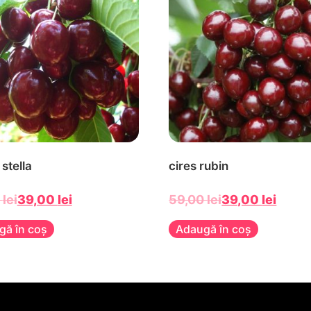
 stella
cires rubin
0
lei
39,00
lei
59,00
lei
39,00
lei
gă în coș
Adaugă în coș