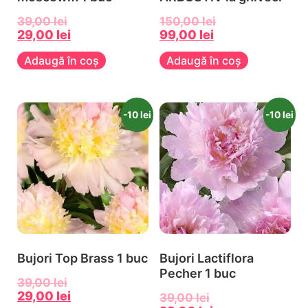
39,00
lei
150,00
lei
29,00
lei
99,00
lei
Adaugă în coș
Adaugă în coș
-10 lei
-10 lei
Bujori Top Brass 1 buc
Bujori Lactiflora
Pecher 1 buc
39,00
lei
29,00
lei
39,00
lei