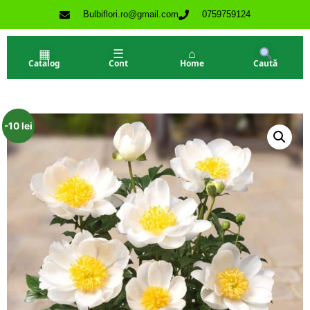
Bulbiflori.ro@gmail.com
0759759124
▦
☰
⌂
Catalog
Cont
Home
Caută
-10 lei