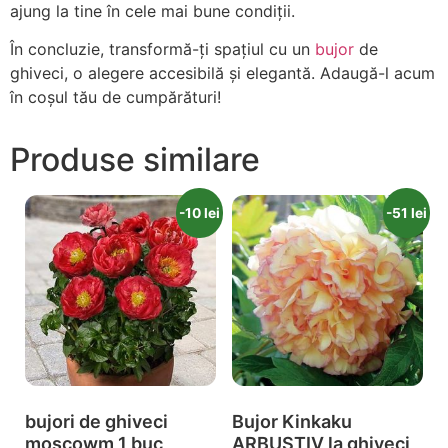
ajung la tine în cele mai bune condiții.
În concluzie, transformă-ți spațiul cu un
bujor
de
ghiveci, o alegere accesibilă și elegantă. Adaugă-l acum
în coșul tău de cumpărături!
Produse similare
-10 lei
-51 lei
bujori de ghiveci
Bujor Kinkaku
moscowm 1 buc
ARBUSTIV la ghiveci