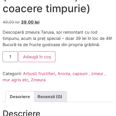
coacere timpurie)
49,00
lei
39,00
lei
Descoperă zmeura Tarusa, soi remontant cu rod
timpuriu, acum la preț special – doar 39 lei în loc de 49!
Bucură-te de fructe gustoase din propria grădină.
Adaugă în coș
Categorii:
Arbusti fructiferi
,
Aronia, capsuni , zmeur ,
mur agris etc
,
Zmeura
Descriere
Recenzii (0)
Descriere