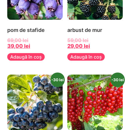
pom de stafide
arbust de mur
69,00
lei
59,00
lei
39,00
lei
29,00
lei
Adaugă în coș
Adaugă în coș
-30 lei
-30 lei