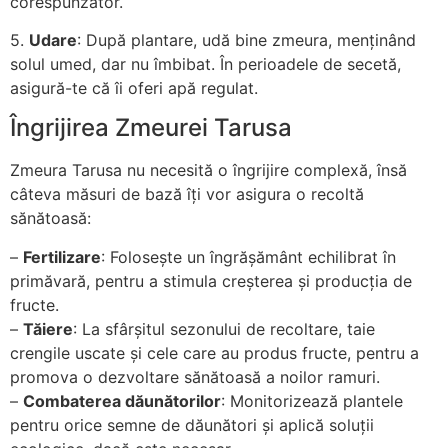
corespunzător.
5.
Udare
: După plantare, udă bine zmeura, menținând
solul umed, dar nu îmbibat. În perioadele de secetă,
asigură-te că îi oferi apă regulat.
Îngrijirea Zmeurei Tarusa
Zmeura Tarusa nu necesită o îngrijire complexă, însă
câteva măsuri de bază îți vor asigura o recoltă
sănătoasă:
–
Fertilizare
: Folosește un îngrășământ echilibrat în
primăvară, pentru a stimula creșterea și producția de
fructe.
–
Tăiere
: La sfârșitul sezonului de recoltare, taie
crengile uscate și cele care au produs fructe, pentru a
promova o dezvoltare sănătoasă a noilor ramuri.
–
Combaterea dăunătorilor
: Monitorizează plantele
pentru orice semne de dăunători și aplică soluții