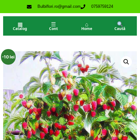
Bulbiflori.ro@gmail.com
0759759124
▦
☰
⌂
Catalog
Cont
Home
Caută
-10 lei