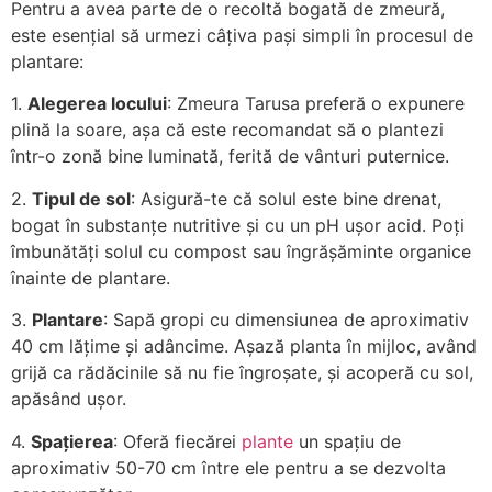
Pentru a avea parte de o recoltă bogată de zmeură,
este esențial să urmezi câțiva pași simpli în procesul de
plantare:
1.
Alegerea locului
: Zmeura Tarusa preferă o expunere
plină la soare, așa că este recomandat să o plantezi
într-o zonă bine luminată, ferită de vânturi puternice.
2.
Tipul de sol
: Asigură-te că solul este bine drenat,
bogat în substanțe nutritive și cu un pH ușor acid. Poți
îmbunătăți solul cu compost sau îngrășăminte organice
înainte de plantare.
3.
Plantare
: Sapă gropi cu dimensiunea de aproximativ
40 cm lățime și adâncime. Așază planta în mijloc, având
grijă ca rădăcinile să nu fie îngroșate, și acoperă cu sol,
apăsând ușor.
4.
Spațierea
: Oferă fiecărei
plante
un spațiu de
aproximativ 50-70 cm între ele pentru a se dezvolta