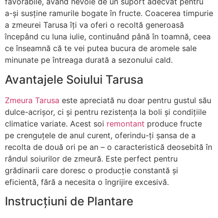
favorabile, având nevoie de un suport adecvat pentru
a-și susține ramurile bogate în fructe. Coacerea timpurie
a zmeurei Tarusa îți va oferi o recoltă generoasă
începând cu luna iulie, continuând până în toamnă, ceea
ce înseamnă că te vei putea bucura de aromele sale
minunate pe întreaga durată a sezonului cald.
Avantajele Soiului Tarusa
Zmeura Tarusa
este apreciată nu doar pentru gustul său
dulce-acrișor, ci și pentru rezistența la boli și condițiile
climatice variate. Acest soi
remontant
produce fructe
pe crenguțele de anul curent, oferindu-ți șansa de a
recolta de două ori pe an – o caracteristică deosebită în
rândul soiurilor de zmeură. Este perfect pentru
grădinarii care doresc o producție constantă și
eficientă, fără a necesita o îngrijire excesivă.
Instrucțiuni de Plantare