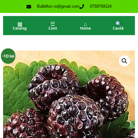
Bulbiflori.ro@gmail.com
0759759124
▦
☰
⌂
Catalog
Cont
Home
Caută
-10 lei