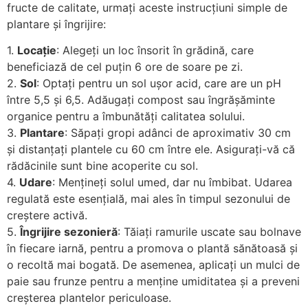
fructe de calitate, urmați aceste instrucțiuni simple de
plantare și îngrijire:
1.
Locație
: Alegeți un loc însorit în grădină, care
beneficiază de cel puțin 6 ore de soare pe zi.
2.
Sol
: Optați pentru un sol ușor acid, care are un pH
între 5,5 și 6,5. Adăugați compost sau îngrășăminte
organice pentru a îmbunătăți calitatea solului.
3.
Plantare
: Săpați gropi adânci de aproximativ 30 cm
și distanțați plantele cu 60 cm între ele. Asigurați-vă că
rădăcinile sunt bine acoperite cu sol.
4.
Udare
: Mențineți solul umed, dar nu îmbibat. Udarea
regulată este esențială, mai ales în timpul sezonului de
creștere activă.
5.
Îngrijire sezonieră
: Tăiați ramurile uscate sau bolnave
în fiecare iarnă, pentru a promova o plantă sănătoasă și
o recoltă mai bogată. De asemenea, aplicați un mulci de
paie sau frunze pentru a menține umiditatea și a preveni
creșterea plantelor periculoase.