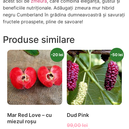
acest soi de
zmeură
, care combină eleganța, gustul și
beneficiile nutriționale. Adăugați zmeura mur hibrid
negru Cumberland în grădina dumneavoastră și savurați
fructele proaspete, pline de savoare!
Produse similare
-20 lei
-50 lei
Mar Red Love – cu
Dud Pink
miezul roșu
99,00
lei