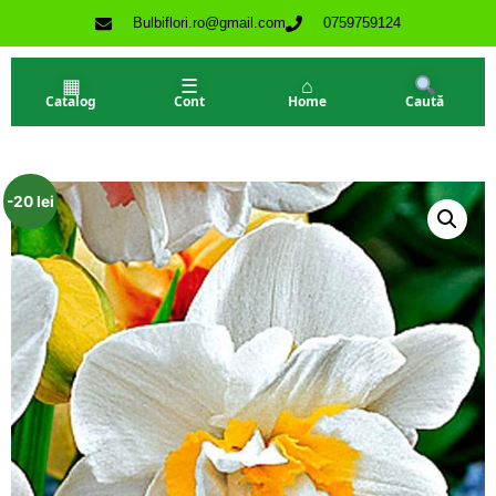
Bulbiflori.ro@gmail.com
0759759124
▦
☰
⌂
Catalog
Cont
Home
Caută
-20 lei