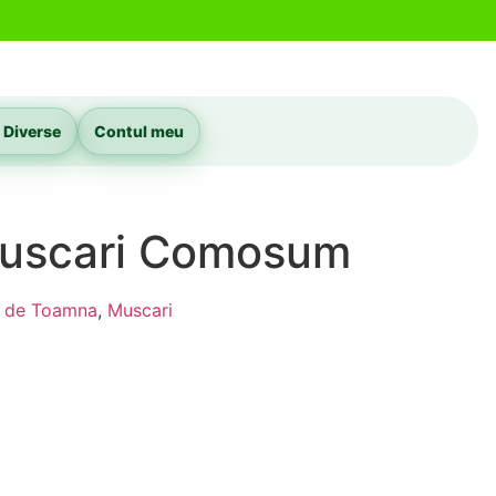
 Diverse
Contul meu
Muscari Comosum
i de Toamna
,
Muscari