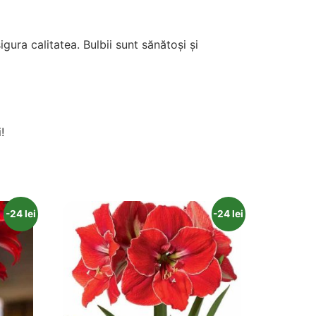
ura calitatea. Bulbii sunt sănătoși și
!
-24 lei
-24 lei