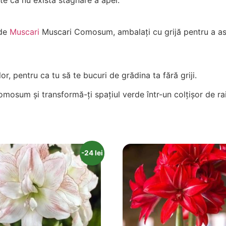
te că nu există stagnare a apei.
 de
Muscari
Muscari Comosum, ambalați cu grijă pentru a asig
r, pentru ca tu să te bucuri de grădina ta fără griji.
osum și transformă-ți spațiul verde într-un colțișor de rai
-24 lei