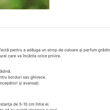
ă pentru a adăuga un strop de culoare și parfum grădinii t
ural care va încânta orice privire.
ădină.
ntru borduri sau ghivece.
începători și avansați.
stanța de 5-10 cm între ei.