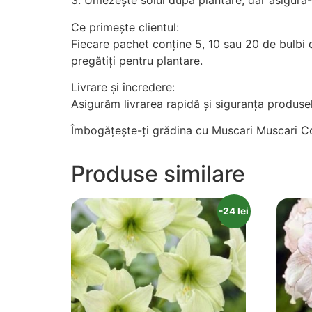
3. Umezește solul după plantare, dar asigură-
Ce primește clientul:
Fiecare pachet conține 5, 10 sau 20 de bulbi
pregătiți pentru plantare.
Livrare și încredere:
Asigurăm livrarea rapidă și siguranța produselo
Îmbogățește-ți grădina cu Muscari Muscari Com
Produse similare
-24 lei