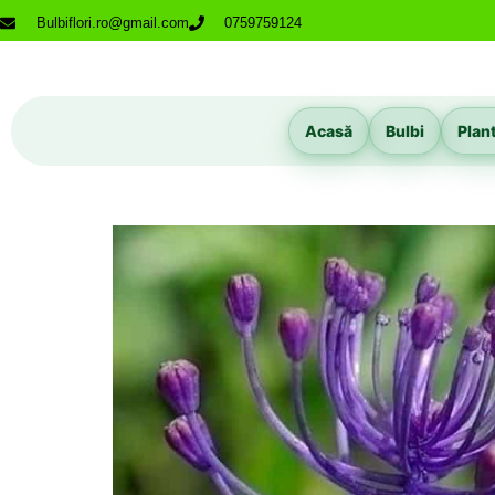
Bulbiflori.ro@gmail.com
0759759124
Acasă
Bulbi
Plan