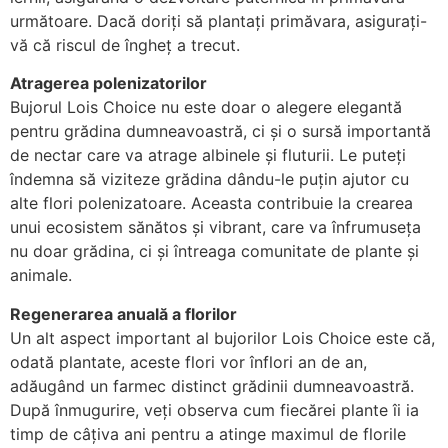
următoare. Dacă doriți să plantați primăvara, asigurați-
vă că riscul de îngheț a trecut.
Atragerea polenizatorilor
Bujorul Lois Choice nu este doar o alegere elegantă
pentru grădina dumneavoastră, ci și o sursă importantă
de nectar care va atrage albinele și fluturii. Le puteți
îndemna să viziteze grădina dându-le puțin ajutor cu
alte flori polenizatoare. Aceasta contribuie la crearea
unui ecosistem sănătos și vibrant, care va înfrumuseța
nu doar grădina, ci și întreaga comunitate de plante și
animale.
Regenerarea anuală a florilor
Un alt aspect important al bujorilor Lois Choice este că,
odată plantate, aceste flori vor înflori an de an,
adăugând un farmec distinct grădinii dumneavoastră.
După înmugurire, veți observa cum fiecărei plante îi ia
timp de câțiva ani pentru a atinge maximul de florile