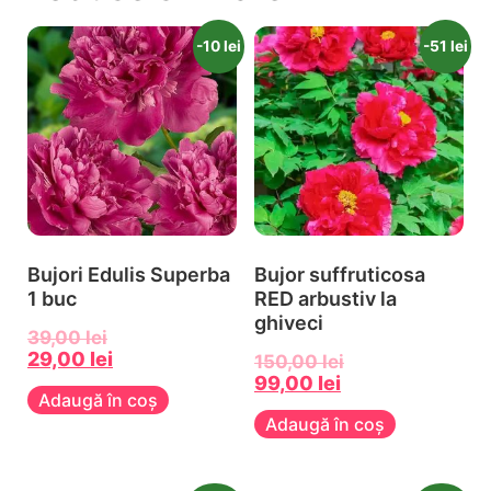
-10 lei
-51 lei
Bujori Edulis Superba
Bujor suffruticosa
1 buc
RED arbustiv la
ghiveci
39,00
lei
29,00
lei
150,00
lei
99,00
lei
Adaugă în coș
Adaugă în coș