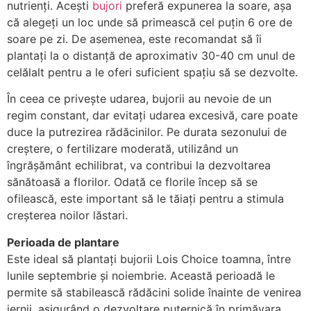
nutrienți. Acești
bujori
preferă expunerea la soare, așa
că alegeți un loc unde să primească cel puțin 6 ore de
soare pe zi. De asemenea, este recomandat să îi
plantați la o distanță de aproximativ 30-40 cm unul de
celălalt pentru a le oferi suficient spațiu să se dezvolte.
În ceea ce privește udarea, bujorii au nevoie de un
regim constant, dar evitați udarea excesivă, care poate
duce la putrezirea rădăcinilor. Pe durata sezonului de
creștere, o fertilizare moderată, utilizând un
îngrășământ echilibrat, va contribui la dezvoltarea
sănătoasă a florilor. Odată ce florile încep să se
ofilească, este important să le tăiați pentru a stimula
creșterea noilor lăstari.
Perioada de plantare
Este ideal să plantați bujorii Lois Choice toamna, între
lunile septembrie și noiembrie. Această perioadă le
permite să stabilească rădăcini solide înainte de venirea
iernii, asigurând o dezvoltare puternică în primăvara