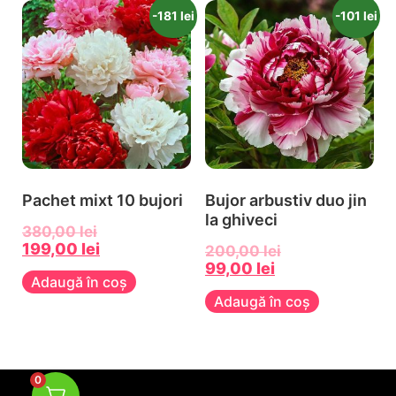
-181 lei
-101 lei
Pachet mixt 10 bujori
Bujor arbustiv duo jin
la ghiveci
380,00
lei
199,00
lei
200,00
lei
99,00
lei
Adaugă în coș
Adaugă în coș
0