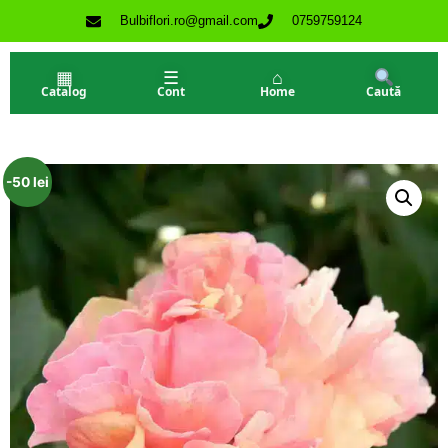
Bulbiflori.ro@gmail.com
0759759124
▦
☰
⌂
Catalog
Cont
Home
Caută
-50 lei