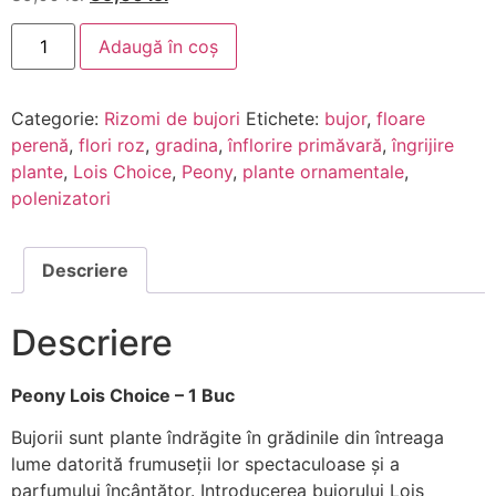
Adaugă în coș
Categorie:
Rizomi de bujori
Etichete:
bujor
,
floare
perenă
,
flori roz
,
gradina
,
înflorire primăvară
,
îngrijire
plante
,
Lois Choice
,
Peony
,
plante ornamentale
,
polenizatori
Descriere
Descriere
Peony Lois Choice – 1 Buc
Bujorii sunt plante îndrăgite în grădinile din întreaga
lume datorită frumuseții lor spectaculoase și a
parfumului încântător. Introducerea bujorului Lois