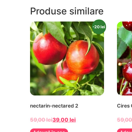
Produse similare
-20 lei
nectarin-nectared 2
Cires
59,00
lei
39,00
lei
59,0