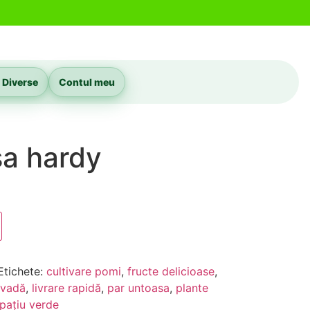
 Diverse
Contul meu
sa hardy
Etichete:
cultivare pomi
,
fructe delicioase
,
ivadă
,
livrare rapidă
,
par untoasa
,
plante
pațiu verde