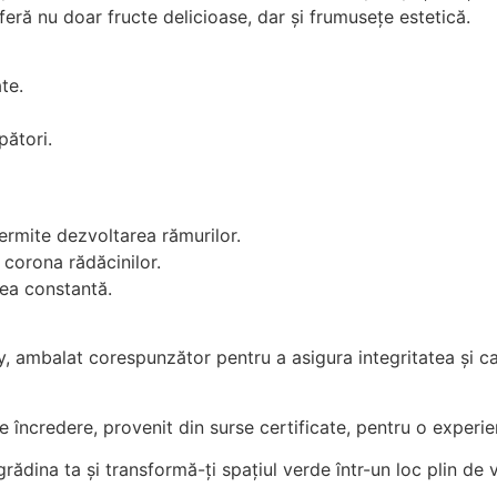
oferă nu doar fructe delicioase, dar și frumusețe estetică.
te.
pători.
ermite dezvoltarea rămurilor.
 corona rădăcinilor.
tea constantă.
 ambalat corespunzător pentru a asigura integritatea și cali
de încredere, provenit din surse certificate, pentru o experi
ădina ta și transformă-ți spațiul verde într-un loc plin de v