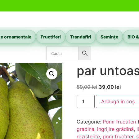
te ornamentale
Fructiferi
Trandafiri
Semințe
BIO &
par untoa
59,00
lei
39,00
lei
Adaugă în coș
Categorie:
Pomi fructiferi
gradina
,
îngrijire grădină
,
l
rezistente
,
pom fructifer
,
s