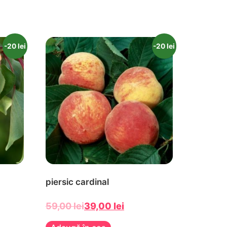
-20 lei
-20 lei
piersic cardinal
59,00
lei
39,00
lei