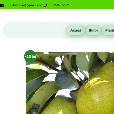
Bulbiflori.ro@gmail.com
0759759124
Acasă
Bulbi
Plan
-20 lei