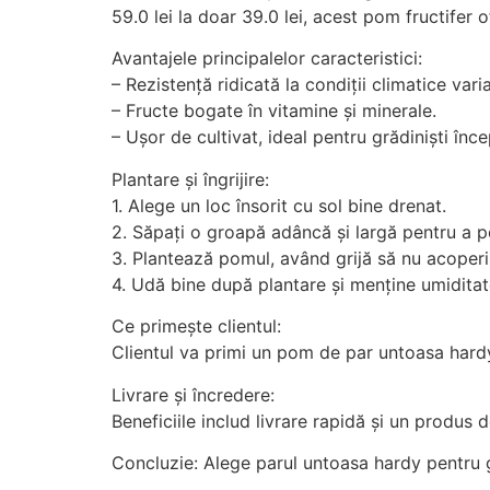
59.0 lei la doar 39.0 lei, acest pom fructifer 
Avantajele principalelor caracteristici:
– Rezistență ridicată la condiții climatice varia
– Fructe bogate în vitamine și minerale.
– Ușor de cultivat, ideal pentru grădiniști înce
Plantare și îngrijire:
1. Alege un loc însorit cu sol bine drenat.
2. Săpați o groapă adâncă și largă pentru a p
3. Plantează pomul, având grijă să nu acoperi
4. Udă bine după plantare și menține umidita
Ce primește clientul:
Clientul va primi un pom de par untoasa hardy,
Livrare și încredere:
Beneficiile includ livrare rapidă și un produs 
Concluzie: Alege parul untoasa hardy pentru gr