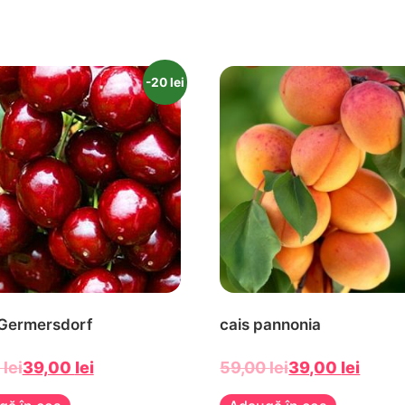
-20 lei
 Germersdorf
cais pannonia
0
lei
39,00
lei
59,00
lei
39,00
lei