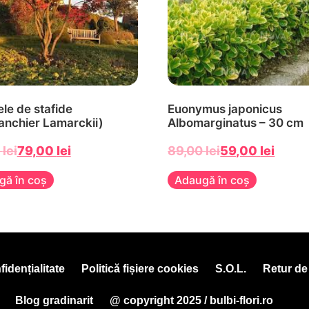
le de stafide
Euonymus japonicus
anchier Lamarckii)
Albomarginatus – 30 cm
0
lei
79,00
lei
89,00
lei
59,00
lei
gă în coș
Adaugă în coș
fidențialitate
Politică fișiere cookies
S.O.L.
Retur d
Blog gradinarit
@ copyright 2025 / bulbi-flori.ro