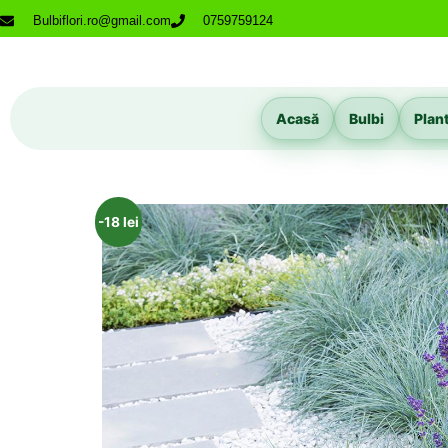
Bulbiflori.ro@gmail.com
0759759124
Acasă
Bulbi
Plan
-18 lei