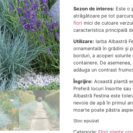
Sezon de interes:
Este o p
atrăgătoare pe tot parcursu
flori
mici de culoare verzui
caracteristica principală d
Utilizare:
Iarba Albastră Fe
ornamentală în grădini și p
borduri, a acoperi solurile 
containere. De asemenea, p
adăuga un contrast frumo
Îngrijire:
Această plantă est
Preferă locuri însorite sau
Albastră Festina este toler
nevoie de apă în primul an
moarte poate păstra aspect
Stoc epuizat
Categorie:
Flori plante or