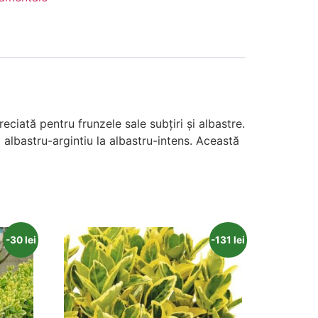
ciată pentru frunzele sale subțiri și albastre.
a albastru-argintiu la albastru-intens. Această
-30 lei
-131 lei