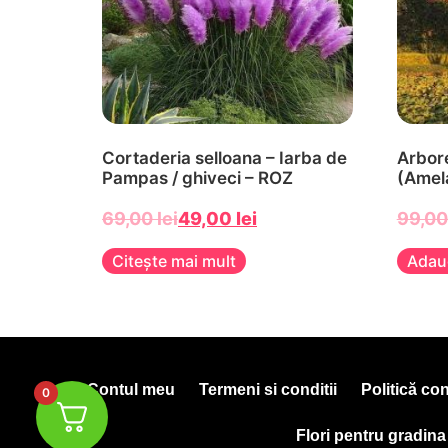
Cortaderia selloana – Iarba de
Arbore
Pampas / ghiveci – ROZ
(Amel
69,00
lei
49,00
lei
99,0
Citește mai mult
Adau
Contul meu
Termeni si conditii
Politică con
0
Flori pentru gradina