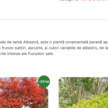
ele de Iarbă Albastră, este o plantă ornamentală perenă apre
runze subțiri, ascuțite, și culori variabile de albastru, de l
rile intense ale frunzelor sale.
-20 lei