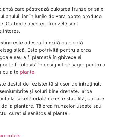
lantă care păstrează culoarea frunzelor sale
l anului, iar în lunile de vară poate produce
e. Cu toate acestea, frunzele sunt
e interes.
stina este adesea folosită ca plantă
eisagistică. Este potrivită pentru a crea
goale sau a fi plantată în ghivece și
oate fi folosită în designul peisager pentru a
s cu alte
plante
.
e destul de rezistentă și ușor de întreținut.
 semiumbrite și soluri bine drenate. Iarba
anta la secetă odată ce este stabilită, dar are
 de la plantare. Tăierea frunzelor uscate sau
ul curat și sănătos al plantei.
namentale