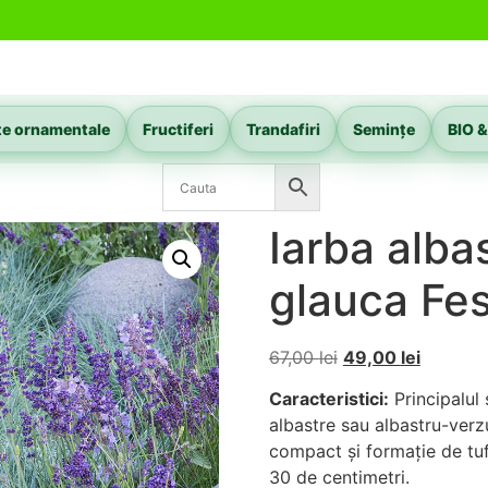
te ornamentale
Fructiferi
Trandafiri
Semințe
BIO &
Iarba alba
glauca Fes
67,00
lei
49,00
lei
Caracteristici:
Principalul 
albastre sau albastru-verz
compact și formație de tuf
30 de centimetri.