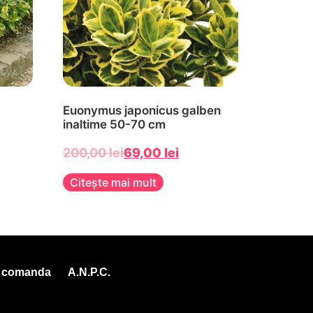
Euonymus japonicus galben
inaltime 50-70 cm
200,00
lei
69,00
lei
Citește mai mult
e comanda
A.N.P.C.