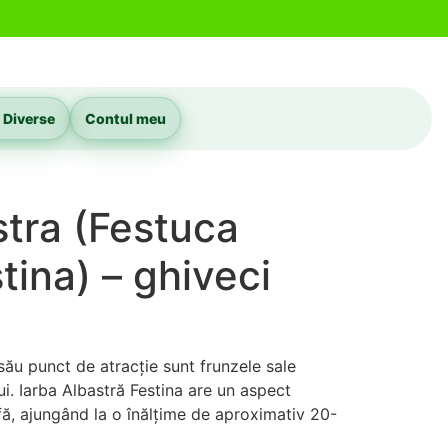
 Diverse
Contul meu
stra (Festuca
tina) – ghiveci
său punct de atracție sunt frunzele sale
ui. Iarba Albastră Festina are un aspect
ă, ajungând la o înălțime de aproximativ 20-