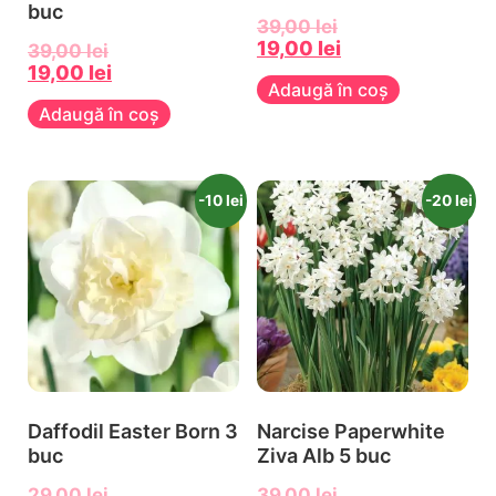
buc
39,00
lei
19,00
lei
39,00
lei
19,00
lei
Adaugă în coș
Adaugă în coș
-10 lei
-20 lei
Daffodil Easter Born 3
Narcise Paperwhite
buc
Ziva Alb 5 buc
29,00
lei
39,00
lei