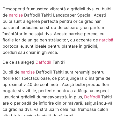
Descoperiți frumusețea vibrantă a grădinii dvs. cu bulbi
de
narcise
Daffodil Tahiti Landscaper Special! Acești
bulbi sunt alegerea perfectă pentru orice grădinar
pasionat, aducând un strop de culoare și un parfum
încântător în peisajul dvs. Aceste narcise perene, cu
florile lor de un galben strălucitor, cu accente de
narcisă
portocalie, sunt ideale pentru plantare în grădini,
borduri sau chiar în ghivece.
De ce să alegeți
Daffodil
Tahiti?
Bulbii de
narcise
Daffodil Tahiti sunt renumiți pentru
florile lor spectaculoase, ce pot ajunge la o înălțime de
aproximativ 40 de centimetri. Acești bulbi produc flori
bogate și vizibile, perfecte pentru a adăuga un aspect
luxuriant grădinii dumneavoastră. În plus,
Daffodil
Tahiti
are o perioadă de înflorire din primăvară, asigurându-vă
că grădina dvs. va străluci în cele mai frumoase culori
când totul revine la viață după iarnă.