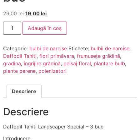
29,00
lei
19,00
lei
Adaugă în coș
Categorie:
bulbi de narcise
Etichete:
bulbii de narcise
,
Daffodil Tahiti
,
flori primăvara
,
frumusețe grădină
,
gradina
,
îngrijire grădină
,
peisaj floral
,
plantare bulb
,
plante perene
,
polenizatori
Descriere
Descriere
Daffodil Tahiti Landscaper Special – 3 buc
Introducere