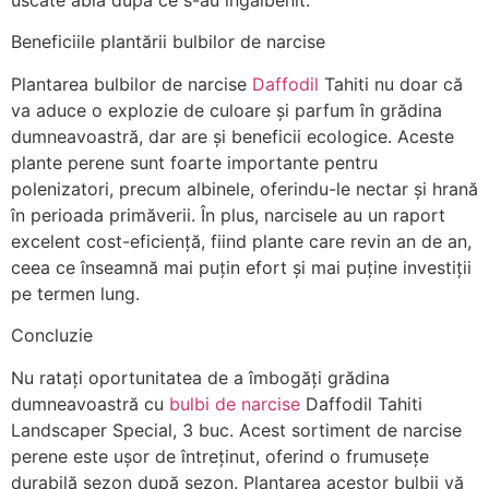
Beneficiile plantării bulbilor de narcise
Plantarea bulbilor de narcise
Daffodil
Tahiti nu doar că
va aduce o explozie de culoare și parfum în grădina
dumneavoastră, dar are și beneficii ecologice. Aceste
plante perene sunt foarte importante pentru
polenizatori, precum albinele, oferindu-le nectar și hrană
în perioada primăverii. În plus, narcisele au un raport
excelent cost-eficiență, fiind plante care revin an de an,
ceea ce înseamnă mai puțin efort și mai puține investiții
pe termen lung.
Concluzie
Nu ratați oportunitatea de a îmbogăți grădina
dumneavoastră cu
bulbi de narcise
Daffodil Tahiti
Landscaper Special, 3 buc. Acest sortiment de narcise
perene este ușor de întreținut, oferind o frumusețe
durabilă sezon după sezon. Plantarea acestor bulbii vă