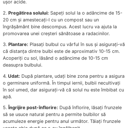
ușor acide.
2.
Pregătirea solului:
Sapeți solul la o adâncime de 15-
20 cm și amestecați-l cu un compost sau un
îngrășământ bine descompus. Acest lucru va ajuta la
promovarea unei creșteri sănătoase a radacinilor.
3.
Plantare:
Plasați bulbul cu vârful în sus și asigurați-vă
că distanța dintre bulbi este de aproximativ 10-15 cm.
Acoperiți cu sol, lăsând o adâncime de 10-15 cm
deasupra bulbului.
4.
Udat:
După plantare, udați bine zona pentru a asigura
o germinare uniformă. În timpul iernii, bulbii necultivați
în sol umed, dar asigurați-vă că solul nu este îmbibat cu
apă.
5.
Îngrijire post-înflorire:
După înflorire, lăsați frunzele
să se usuce natural pentru a permite bulbilor să
acumuleze energie pentru anul următor. Tăiați frunzele
uscate abia după ce s-au îngălbenit.