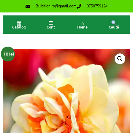
Bulbiflori.ro@gmail.com
0759759124
▦
☰
⌂
Catalog
Cont
Home
Caută
-10 lei