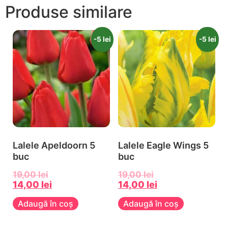
Produse similare
-5 lei
-5 lei
Lalele Apeldoorn 5
Lalele Eagle Wings 5
buc
buc
19,00
lei
19,00
lei
14,00
lei
14,00
lei
Adaugă în coș
Adaugă în coș