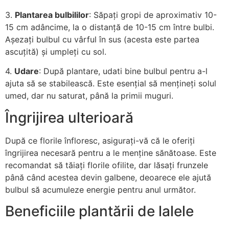
3.
Plantarea bulbililor
: Săpați gropi de aproximativ 10-
15 cm adâncime, la o distanță de 10-15 cm între bulbi.
Așezați bulbul cu vârful în sus (acesta este partea
ascuțită) și umpleți cu sol.
4.
Udare
: După plantare, udati bine bulbul pentru a-l
ajuta să se stabilească. Este esențial să mențineți solul
umed, dar nu saturat, până la primii muguri.
Îngrijirea ulterioară
După ce florile înfloresc, asigurați-vă că le oferiți
îngrijirea necesară pentru a le menține sănătoase. Este
recomandat să tăiați florile ofilite, dar lăsați frunzele
până când acestea devin galbene, deoarece ele ajută
bulbul să acumuleze energie pentru anul următor.
Beneficiile plantării de lalele