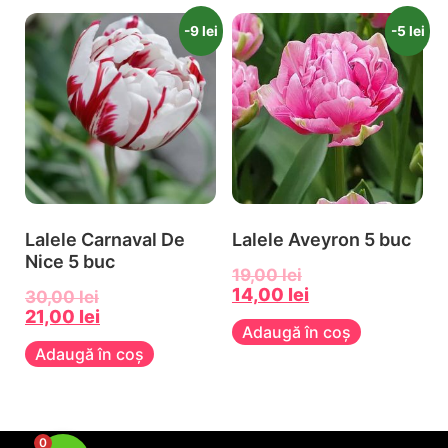
-9 lei
-5 lei
Lalele Carnaval De
Lalele Aveyron 5 buc
Nice 5 buc
19,00
lei
14,00
lei
30,00
lei
21,00
lei
Adaugă în coș
Adaugă în coș
0