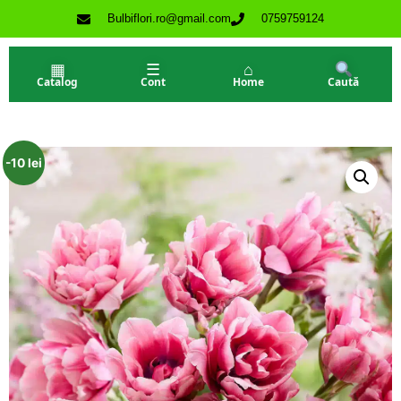
Bulbiflori.ro@gmail.com
0759759124
▦
☰
⌂
Catalog
Cont
Home
Caută
-10 lei