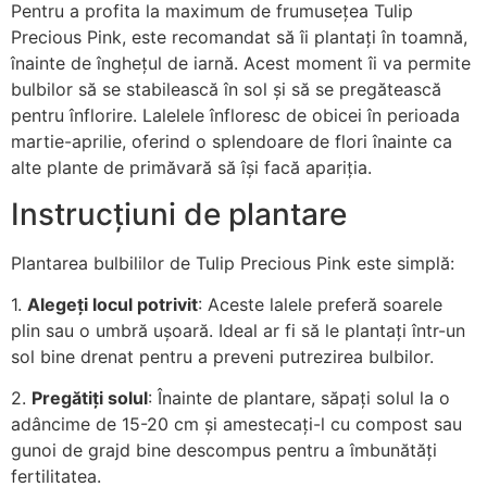
Pentru a profita la maximum de frumusețea Tulip
Precious Pink, este recomandat să îi plantați în toamnă,
înainte de înghețul de iarnă. Acest moment îi va permite
bulbilor să se stabilească în sol și să se pregătească
pentru înflorire. Lalelele înfloresc de obicei în perioada
martie-aprilie, oferind o splendoare de flori înainte ca
alte plante de primăvară să își facă apariția.
Instrucțiuni de plantare
Plantarea bulbililor de Tulip Precious Pink este simplă:
1.
Alegeți locul potrivit
: Aceste lalele preferă soarele
plin sau o umbră ușoară. Ideal ar fi să le plantați într-un
sol bine drenat pentru a preveni putrezirea bulbilor.
2.
Pregătiți solul
: Înainte de plantare, săpați solul la o
adâncime de 15-20 cm și amestecați-l cu compost sau
gunoi de grajd bine descompus pentru a îmbunătăți
fertilitatea.