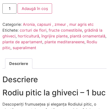
Adaugă în coș
Categorie:
Aronia, capsuni , zmeur , mur agris etc
Etichete:
corturi de flori
,
fructe comestibile
,
grădină la
ghiveci
,
horticultură
,
îngrijire plante
,
plantă ornamentală
,
plante de apartament
,
plante mediteraneene
,
Rodiu
pitic
,
superaliment
Descriere
Descriere
Rodiu pitic la ghiveci – 1 buc
Descoperiți frumusețea și eleganța Rodiului pitic, o