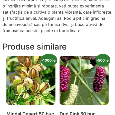
o îngrijire minimă și răbdare, veți putea experimenta
satisfacția de a cultiva o plantă vibrantă, care înflorește
și fructifică anual. Adăugați azi Rodiu pitic în grădina
dumneavoastră sau pe terasa dvs. și bucurați-vă de
frumusețea acestei plante extraordinare!
Produse similare
-1000 lei
-500 lei
Migdal Desert 50 buc
Dud Pink 50 buc