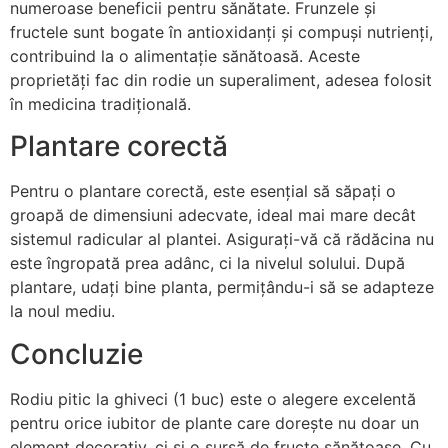
numeroase beneficii pentru sănătate. Frunzele și
fructele sunt bogate în antioxidanți și compuși nutrienți,
contribuind la o alimentație sănătoasă. Aceste
proprietăți fac din rodie un superaliment, adesea folosit
în medicina tradițională.
Plantare corectă
Pentru o plantare corectă, este esențial să săpați o
groapă de dimensiuni adecvate, ideal mai mare decât
sistemul radicular al plantei. Asigurați-vă că rădăcina nu
este îngropată prea adânc, ci la nivelul solului. După
plantare, udați bine planta, permițându-i să se adapteze
la noul mediu.
Concluzie
Rodiu pitic la ghiveci (1 buc) este o alegere excelentă
pentru orice iubitor de plante care dorește nu doar un
element decorativ, ci și o sursă de fructe sănătoase. Cu