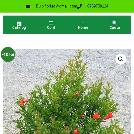
Bulbiflori.ro@gmail.com
0759759124
▦
☰
⌂
Catalog
Cont
Home
Caută
-10 lei