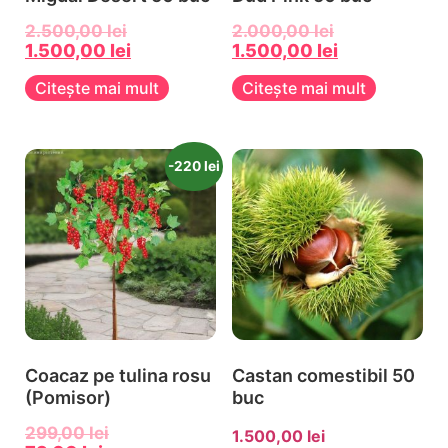
2.500,00
lei
2.000,00
lei
1.500,00
lei
1.500,00
lei
Citește mai mult
Citește mai mult
-220 lei
Coacaz pe tulina rosu
Castan comestibil 50
(Pomisor)
buc
299,00
lei
1.500,00
lei