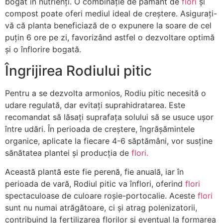
bogat în nutrienți. O combinație de pământ de
flori
și
compost poate oferi mediul ideal de creștere. Asigurați-
vă că planta beneficiază de o expunere la soare de cel
puțin 6 ore pe zi, favorizând astfel o dezvoltare optimă
și o înflorire bogată.
Îngrijirea Rodiului pitic
Pentru a se dezvolta armonios, Rodiu pitic necesită o
udare regulată, dar evitați suprahidratarea. Este
recomandat să lăsați suprafața solului să se usuce ușor
între udări. În perioada de creștere, îngrășămintele
organice, aplicate la fiecare 4-6 săptămâni, vor susține
sănătatea plantei și producția de
flori.
Această plantă este fie perenă, fie anuală, iar în
perioada de vară, Rodiul pitic va înflori, oferind
flori
spectaculoase de culoare roșie-portocalie. Aceste
flori
sunt nu numai atrăgătoare, ci și atrag polenizatorii,
contribuind la fertilizarea florilor și eventual la formarea