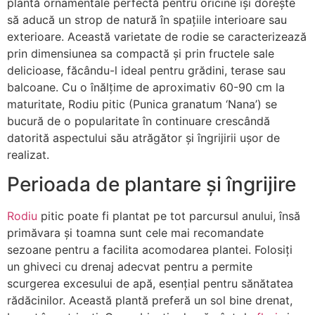
plantă ornamentale perfectă pentru oricine își dorește
să aducă un strop de natură în spațiile interioare sau
exterioare. Această varietate de rodie se caracterizează
prin dimensiunea sa compactă și prin fructele sale
delicioase, făcându-l ideal pentru grădini, terase sau
balcoane. Cu o înălțime de aproximativ 60-90 cm la
maturitate, Rodiu pitic (Punica granatum ‘Nana’) se
bucură de o popularitate în continuare crescândă
datorită aspectului său atrăgător și îngrijirii ușor de
realizat.
Perioada de plantare și îngrijire
Rodiu
pitic poate fi plantat pe tot parcursul anului, însă
primăvara și toamna sunt cele mai recomandate
sezoane pentru a facilita acomodarea plantei. Folosiți
un ghiveci cu drenaj adecvat pentru a permite
scurgerea excesului de apă, esențial pentru sănătatea
rădăcinilor. Această plantă preferă un sol bine drenat,