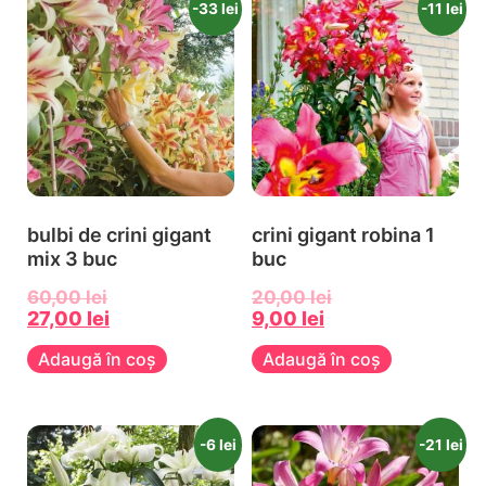
-33 lei
-11 lei
bulbi de crini gigant
crini gigant robina 1
mix 3 buc
buc
60,00
lei
20,00
lei
27,00
lei
9,00
lei
Adaugă în coș
Adaugă în coș
-6 lei
-21 lei