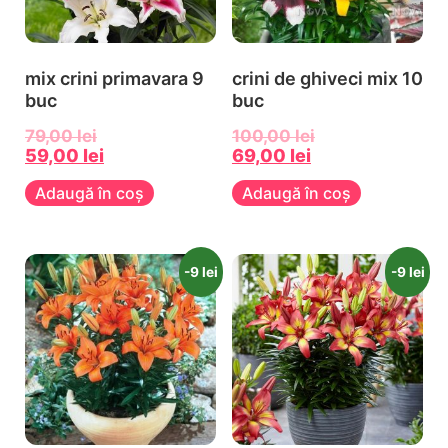
mix crini primavara 9
crini de ghiveci mix 10
buc
buc
79,00
lei
100,00
lei
59,00
lei
69,00
lei
Adaugă în coș
Adaugă în coș
-9 lei
-9 lei