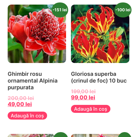
-151 lei
-100 lei
Ghimbir rosu
Gloriosa superba
ornamental Alpinia
(crinul de foc) 10 buc
purpurata
199,00
lei
99,00
lei
200,00
lei
49,00
lei
Adaugă în coș
Adaugă în coș