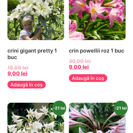
crini gigant pretty 1
crin powellii roz 1 buc
buc
30,00
lei
9,00
lei
15,00
lei
9,00
lei
Adaugă în coș
Adaugă în coș
-21 lei
-21 lei