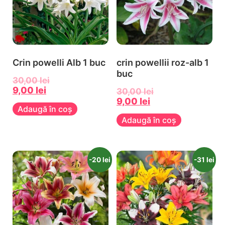
Crin powelli Alb 1 buc
crin powellii roz-alb 1
buc
30,00
lei
9,00
lei
30,00
lei
9,00
lei
Adaugă în coș
Adaugă în coș
-20 lei
-31 lei