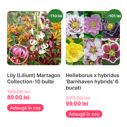
manipulați cu grijă suplimentară și plantați cât mai
Crinii au un caracter și o minte proprie. Oricine lucrează
curând posibil. Dacă vedeți mucegai albastru sau verde
cu bulbi de crini trebuie să-și amintească acest lucru,
-110 lei
-101 lei
pe solzile exterioare, acest lucru este normal și nu este
întrucât becurile de nuferi nu le place să fie prea mult
motiv de îngrijorare atunci cand plantati bulbi de crin.
timp în sol și trebuie replantate cât mai repede. Solul
rece și soarele cald sunt ideale pentru becurile de crin.
Crinii sunt plantați toamna, ca majoritatea altor bulbi.
Dar unele soiuri sunt plantate cel mai bine la începutul
primăverii (martie, aprilie). Vă rugăm să consultați
pagina noastră despre plantarea bulbilor de crin pentru
mai multe informații.
Lily (Lilium) Martagon
Helleborus x hybridus
Collection-10 bulbi
‘Barnhaven hybrids’ 6
bucati
199,00
lei
89,00
lei
200,00
lei
99,00
lei
Adaugă în coș
Adaugă în coș