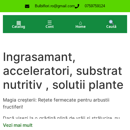
Bulbiflori.ro@gmail.com
0759759124
▦
☰
⌂
Catalog
Cont
Home
Caută
Ingrasamant,
acceleratori, substrat
nutritiv , solutii plante
Magia creșterii: Rețete fermecate pentru arbustii
fructiferi!
Dacă visezi la o grădină plină de vrăji și strălucire, nu
trebuie să cauți mai departe! Îți prezentăm secretele
Vezi mai mult